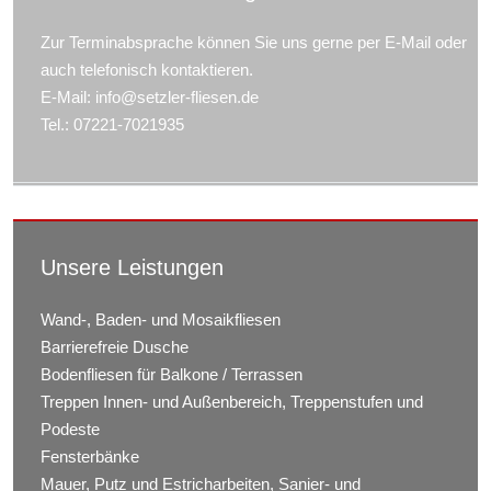
Zur Terminabsprache können Sie uns gerne per E-Mail oder
auch telefonisch kontaktieren.
E-Mail: info@setzler-fliesen.de
Tel.: 07221-7021935
Unsere Leistungen
Wand-, Baden- und Mosaikfliesen
Barrierefreie Dusche
Bodenfliesen für Balkone / Terrassen
Treppen Innen- und Außenbereich, Treppenstufen und
Podeste
Fensterbänke
Mauer, Putz und Estricharbeiten, Sanier- und