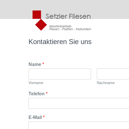
Zum
Inhalt
springen
Kontaktieren Sie uns
Name
*
Vorname
Nachname
Telefon
*
E-Mail
*