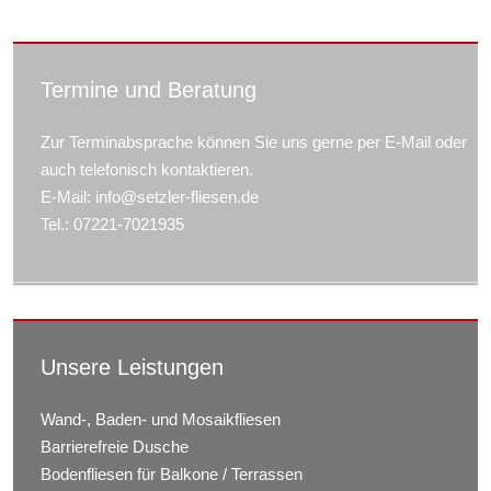
Termine und Beratung
Zur Terminabsprache können Sie uns gerne per E-Mail oder
auch telefonisch kontaktieren.
E-Mail: info@setzler-fliesen.de
Tel.: 07221-7021935
Unsere Leistungen
Wand-, Baden- und Mosaikfliesen
Barrierefreie Dusche
Bodenfliesen für Balkone / Terrassen